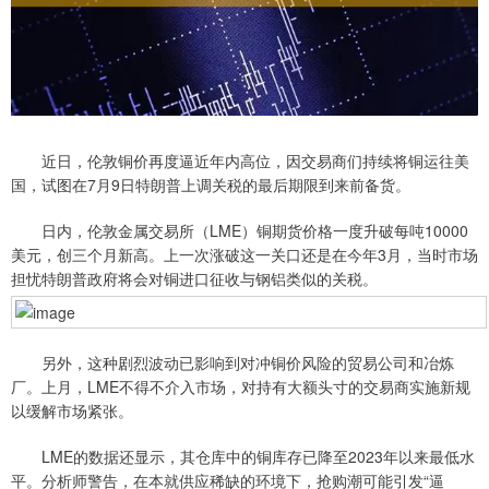
近日，伦敦铜价再度逼近年内高位，因交易商们持续将铜运往美
国，试图在7月9日特朗普上调关税的最后期限到来前备货。
日内，伦敦金属交易所（LME）铜期货价格一度升破每吨10000
美元，创三个月新高。上一次涨破这一关口还是在今年3月，当时市场
担忧特朗普政府将会对铜进口征收与钢铝类似的关税。
另外，这种剧烈波动已影响到对冲铜价风险的贸易公司和冶炼
厂。上月，LME不得不介入市场，对持有大额头寸的交易商实施新规
以缓解市场紧张。
LME的数据还显示，其仓库中的铜库存已降至2023年以来最低水
平。分析师警告，在本就供应稀缺的环境下，抢购潮可能引发“逼