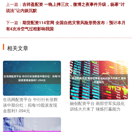
上一篇：
吉祥盈配资 一晚上摔三次，微博之夜事件升级，杨幂“讨
说法”让内娱沉默
下一篇：
期货配资114官网 全国自然灾害风险形势发布：预计本月
有4次冷空气过程影响我国
相关文章
生讯网配资平台 中行行长张辉
融创配资平台 南部空军实战化
谈中期分红：拟每10股派发现
训练大片来了 锤炼打赢能力
金股利1.094元