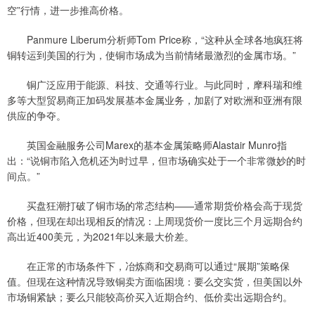
空”行情，进一步推高价格。
Panmure Liberum分析师Tom Price称，“这种从全球各地疯狂将
铜转运到美国的行为，使铜市场成为当前情绪最激烈的金属市场。”
铜广泛应用于能源、科技、交通等行业。与此同时，摩科瑞和维
多等大型贸易商正加码发展基本金属业务，加剧了对欧洲和亚洲有限
供应的争夺。
英国金融服务公司Marex的基本金属策略师Alastair Munro指
出：“说铜市陷入危机还为时过早，但市场确实处于一个非常微妙的时
间点。”
买盘狂潮打破了铜市场的常态结构——通常期货价格会高于现货
价格，但现在却出现相反的情况：上周现货价一度比三个月远期合约
高出近400美元，为2021年以来最大价差。
在正常的市场条件下，冶炼商和交易商可以通过“展期”策略保
值。但现在这种情况导致铜卖方面临困境：要么交实货，但美国以外
市场铜紧缺；要么只能较高价买入近期合约、低价卖出远期合约。