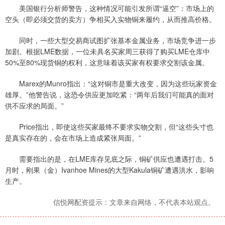
美国银行分析师警告，这种情况可能引发所谓“逼空”：市场上的
空头（即必须交货的卖方）争相买入实物铜来履约，从而推高价格。
同时，一些大型交易商试图扩张基本金属业务，市场竞争进一步
加剧。根据LME数据，一位未具名买家周三获得了购买LME仓库中
50%至80%现货铜的权利，这意味着该买家有权要求交割该金属。
Marex的Munro指出：“这对铜市是重大改变，因为这些玩家资金
雄厚。”他警告说，这恐令供应更加吃紧：“两年后我们可能真的面对
供不应求的局面。”
Price指出，即使这些买家最终不要求实物交割，但“这些头寸也
是真实存在的，会在市场上造成紧张局面。”
需要指出的是，在LME库存见底之际，铜矿供应也遭遇打击。5
月时，刚果（金）Ivanhoe Mines的大型Kakula铜矿遭遇洪水，影响
生产。
信悦网配资提示：文章来自网络，不代表本站观点。