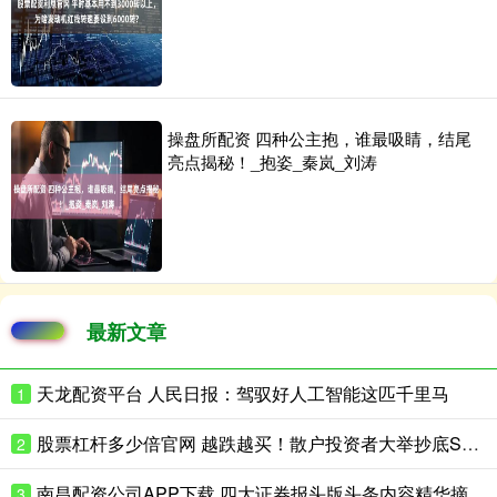
操盘所配资 四种公主抱，谁最吸睛，结尾
亮点揭秘！_抱姿_秦岚_刘涛
最新文章
天龙配资平台 人民日报：驾驭好人工智能这匹千里马
1
股票杠杆多少倍官网 越跌越买！散户投资者大举抄底SpaceX ，千亿美元限售股将解禁
2
南昌配资公司APP下载 四大证券报头版头条内容精华摘要_2026年8月6日_财经新闻
3