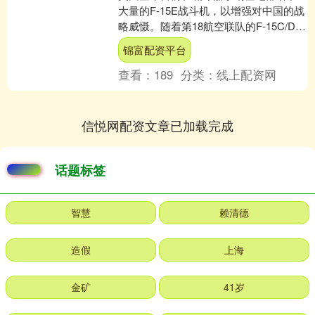
大量的F-15E战斗机，以增强对中国的战
略威慑。随着第18航空联队的F-15C/D战
斗机逐渐退役，嘉手纳基地已没有任何
锦富配资平台
永久驻扎....
查看：
189
分类：
线上配资网
信悦网配资文章已加载完成
话题标签
智慧
赖清德
造假
上海
金矿
41岁