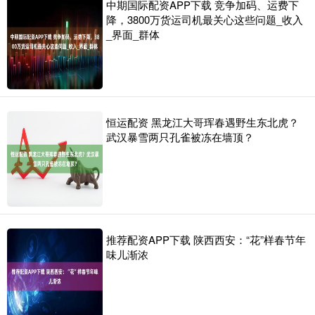
中期国际配资APP下载 竞争加码、运费下
降，3800万货运司机最关心这些问题_收入
_界面_群体
恒运配资 黑龙江大哥珲春遇野生东北虎？
武汉暴雪两只孔雀被冻在墙顶？
推荐配资APP下载 陕西西安：“花”样春节年
味儿渐浓