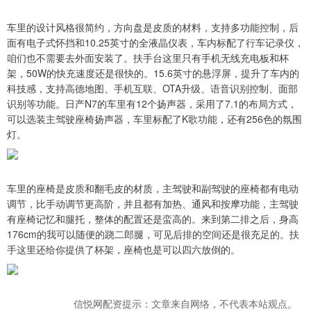
车里的设计风格很简约，方向盘是皮质的材料，支持多功能控制，后
面有电子式怀挡和10.25英寸的全液晶仪表，车内标配了行车记录仪，
咱们也不需要去外面安装了。扶手台这里只有手机无线充电板和杯
架，50W的快充速度还是很快的。15.6英寸的悬浮屏，提升了车内的
科技感，支持高德地图、手机互联、OTA升级、语音识别控制、面部
识别等功能。日产N7的车里有12个扬声器，采用了7.1的布局方式，
可以选装主驾驶座椅扬声器，车里标配了K歌功能，还有256色的氛围
灯。
车里的座椅是皮质和翻毛皮的材质，主驾驶和副驾驶的座椅都有电动
调节，比手动调节更高阶，并且都有加热、通风和按摩功能，主驾驶
有座椅记忆和腿托，整体的配置还是蛮高的。来到第二排之后，身高
176cm的我可以随便的跷二郎腿，可见后排的空间还是很充足的。扶
手这里还给你提供了杯架，座椅也是可以四六放倒的。
信悦网配资提示：文章来自网络，不代表本站观点。