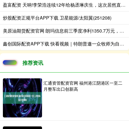
盈富配资 天呐!李荣浩连续12年给杨丞琳庆生，这次居然直接飞台湾陪过42岁生日?
炒股配资正规平台APP下载 卫星能源/太阳翼(251208)
美原油期货配资官网 朗玛信息前三季度净利1350.7万元，同比下降67.04%
鑫创国际配资APP下载 快看视频｜特朗普邀一众牧师为自己和美军祈祷，网友：2020年大选也搞过
推荐资讯
汇通资管配资官网 福州港江阴港区一至二
月整车出口创新高